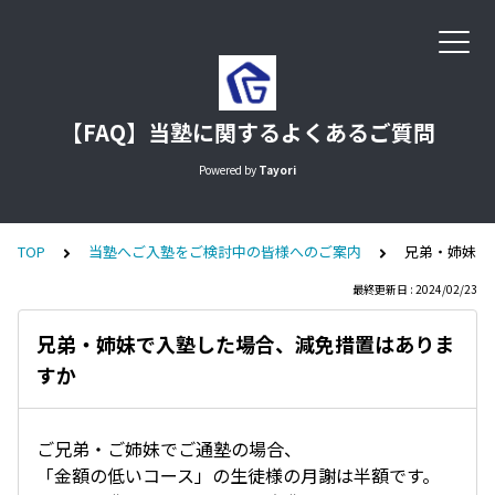
【FAQ】当塾に関するよくあるご質問
Powered by
Tayori
TOP
当塾へご入塾をご検討中の皆様へのご案内
兄弟・姉妹で
最終更新日 : 2024/02/23
兄弟・姉妹で入塾した場合、減免措置はありま
すか
ご兄弟・ご姉妹でご通塾の場合、
「金額の低いコース」の生徒様の月謝は半額です。